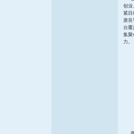
创业
紧目
唐良
台覆
集聚
力。
唐良