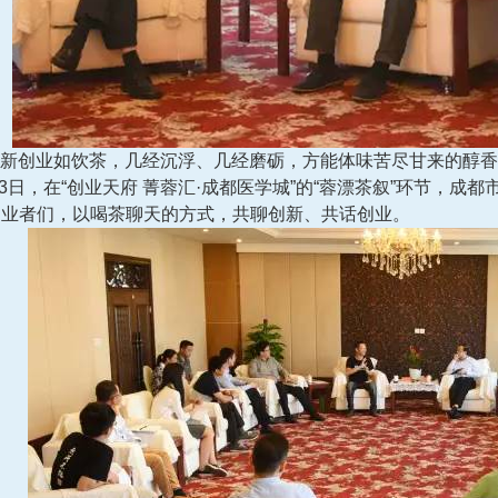
创业如饮茶，几经沉浮、几经磨砺，方能体味苦尽甘来的醇香
13日，在“创业天府 菁蓉汇·成都医学城”的“蓉漂茶叙”环节，成
创业者们，以喝茶聊天的方式，共聊创新、共话创业。