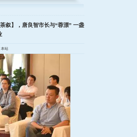
漂茶叙】，唐良智市长与“蓉漂” 一盏
业
：本站