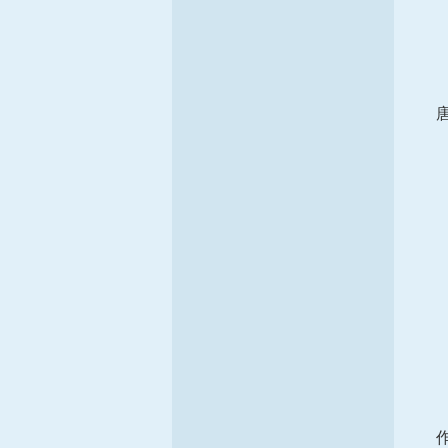
唐良
作为