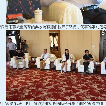
智用蓉城盖碗茶的典故与蓉漂们拉开了话闸，优客逸家刘翔等
“蓉漂”代表，四川致通振业所长陈晓光分享了他的“蓉漂”故事