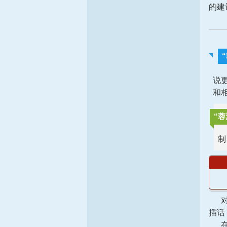
的建
说
和
“蓉
制
对于
插话
在听