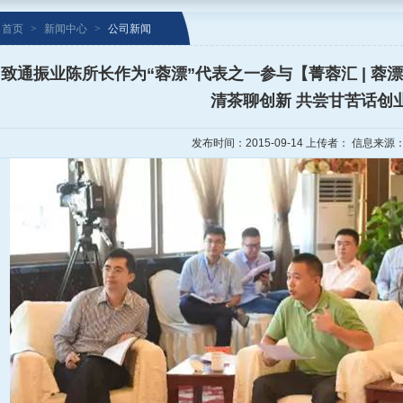
首页
>
新闻中心
>
公司新闻
致通振业陈所长作为“蓉漂”代表之一参与【菁蓉汇 | 蓉
清茶聊创新 共尝甘苦话创
发布时间：2015-09-14 上传者： 信息来源