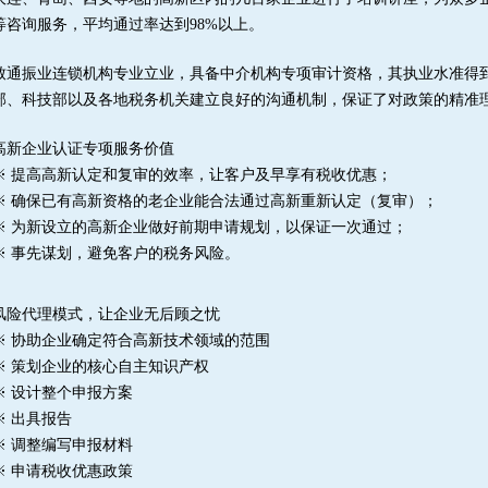
等咨询服务，平均通过率达到
98%
以上。
致通振业连锁机构专业立业，具备中介机构专项审计资格，其执业水准得
部、科技部以及各地税务机关建立良好的沟通机制，保证了对政策的精准
高新企业认证专项服务价值
※ 提高高新认定和复审的效率，让客户及早享有税收优惠；
※ 确保已有高新资格的老企业能合法通过高新重新认定（复审）；
※ 为新设立的高新企业做好前期申请规划，以保证一次通过；
※ 事先谋划，避免客户的税务风险。
风险代理模式，让企业无后顾之忧
※ 协助企业确定符合高新技术领域的范围
※ 策划企业的核心自主知识产权
※ 设计整个申报方案
※ 出具报告
※ 调整编写申报材料
※ 申请税收优惠政策