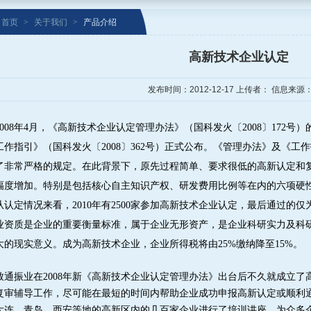
首页
>
关于我们
>
产品介绍
高新技术企业认定
发布时间：2012-12-17 上传者： 信息来源
008
年
4
月，《高新技术企业认定管理办法》（国科发火〔
2008
〕
172
号）
工作指引》（国科发火〔
2008
〕
362
号）正式公布。《管理办法》及《工作
了非常严格的规定。在此背景下，原先过程简单、要求很低的高新认定和
幅度增加。特别是包括核心自主知识产权、研发费用比例等在内的六项硬
从认定情况来看，
2010
年有
2500
家参加高新技术企业认定，最后通过的仅
业资质是企业的重要衡量标准，属于企业无形资产，是企业科研实力及科
大的现实意义。成为高新技术企业，企业所得税将由
25%
缴纳降至
15%
。
致通振业在
2008
年新《高新技术企业认定管理办法》出台后不久就成立了
复审辅导工作，尽可能在最短的时间内帮助企业成功申报高新认定或顺利
大连、青岛、西安等地的高新区内的几百家企业进行了培训讲座，为众多